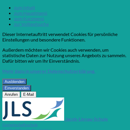
zum Inhalt
zum Hauptmenü
zum Kurzmenü
zur Volltextsuche
Dieser Internetauftritt verwendet Cookies für persönliche
Einstellungen und besondere Funktionen.
Außerdem möchten wir Cookies auch verwenden, um
statistische Daten zur Nutzung unseres Angebots zu sammeln.
Dafür bitten wir um Ihr Einverständnis.
Mehr dazu in unserer Datenschutzerklärung.
Ausblenden
Einverstanden
Anrufen
E-Mail
Jacob-Lienau-Schule
Gemeinschaftsschule