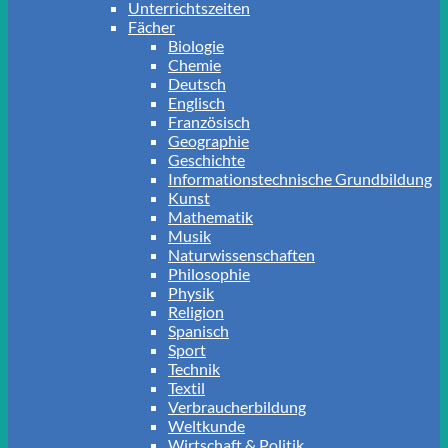
Unterrichtszeiten
Fächer
Biologie
Chemie
Deutsch
Englisch
Französisch
Geographie
Geschichte
Informationstechnische Grundbildung
Kunst
Mathematik
Musik
Naturwissenschaften
Philosophie
Physik
Religion
Spanisch
Sport
Technik
Textil
Verbraucherbildung
Weltkunde
Wirtschaft & Politik