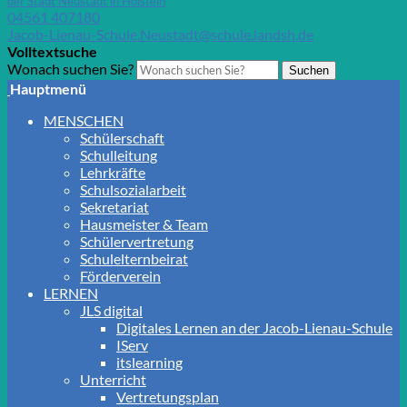
der Stadt Neustadt in Holstein
04561 407180
Jacob-Lienau-Schule.Neustadt@schule.landsh.de
Volltextsuche
Wonach suchen Sie?
Suchen
Hauptmenü
MENSCHEN
Schülerschaft
Schulleitung
Lehrkräfte
Schulsozialarbeit
Sekretariat
Hausmeister & Team
Schülervertretung
Schulelternbeirat
Förderverein
LERNEN
JLS digital
Digitales Lernen an der Jacob-Lienau-Schule
IServ
itslearning
Unterricht
Vertretungsplan