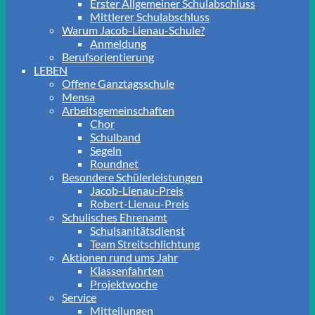
Erster Allgemeiner Schulabschluss
Mittlerer Schulabschluss
Warum Jacob-Lienau-Schule?
Anmeldung
Berufsorientierung
LEBEN
Offene Ganztagsschule
Mensa
Arbeitsgemeinschaften
Chor
Schulband
Segeln
Roundnet
Besondere Schülerleistungen
Jacob-Lienau-Preis
Robert-Lienau-Preis
Schulisches Ehrenamt
Schulsanitätsdienst
Team Streitschlichtung
Aktionen rund ums Jahr
Klassenfahrten
Projektwoche
Service
Mitteilungen