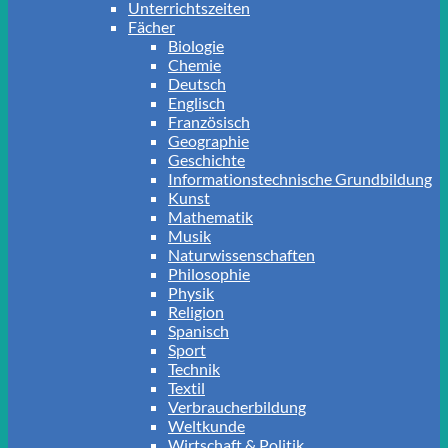
Unterrichtszeiten
Fächer
Biologie
Chemie
Deutsch
Englisch
Französisch
Geographie
Geschichte
Informationstechnische Grundbildung
Kunst
Mathematik
Musik
Naturwissenschaften
Philosophie
Physik
Religion
Spanisch
Sport
Technik
Textil
Verbraucherbildung
Weltkunde
Wirtschaft & Politik