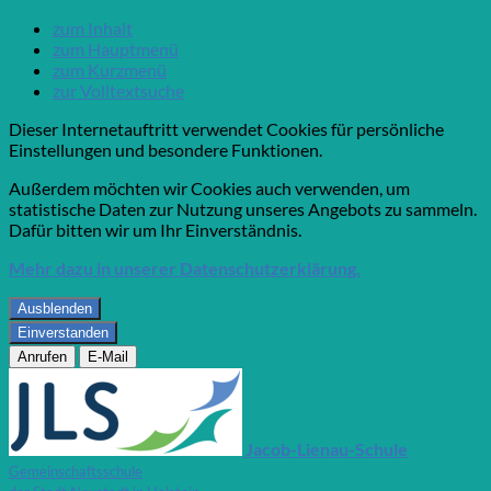
zum Inhalt
zum Hauptmenü
zum Kurzmenü
zur Volltextsuche
Dieser Internetauftritt verwendet Cookies für persönliche
Einstellungen und besondere Funktionen.
Außerdem möchten wir Cookies auch verwenden, um
statistische Daten zur Nutzung unseres Angebots zu sammeln.
Dafür bitten wir um Ihr Einverständnis.
Mehr dazu in unserer Datenschutzerklärung.
Ausblenden
Einverstanden
Anrufen
E-Mail
Jacob-Lienau-Schule
Gemeinschaftsschule