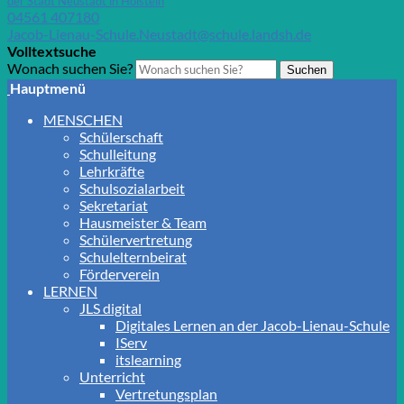
der Stadt Neustadt in Holstein
04561 407180
Jacob-Lienau-Schule.Neustadt@schule.landsh.de
Volltextsuche
Wonach suchen Sie?
Suchen
Hauptmenü
MENSCHEN
Schülerschaft
Schulleitung
Lehrkräfte
Schulsozialarbeit
Sekretariat
Hausmeister & Team
Schülervertretung
Schulelternbeirat
Förderverein
LERNEN
JLS digital
Digitales Lernen an der Jacob-Lienau-Schule
IServ
itslearning
Unterricht
Vertretungsplan