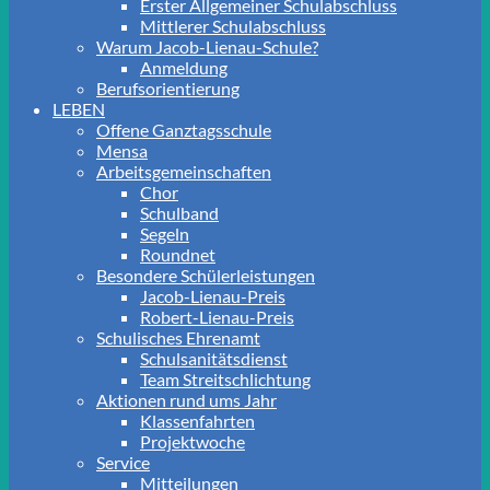
Erster Allgemeiner Schulabschluss
Mittlerer Schulabschluss
Warum Jacob-Lienau-Schule?
Anmeldung
Berufsorientierung
LEBEN
Offene Ganztagsschule
Mensa
Arbeitsgemeinschaften
Chor
Schulband
Segeln
Roundnet
Besondere Schülerleistungen
Jacob-Lienau-Preis
Robert-Lienau-Preis
Schulisches Ehrenamt
Schulsanitätsdienst
Team Streitschlichtung
Aktionen rund ums Jahr
Klassenfahrten
Projektwoche
Service
Mitteilungen